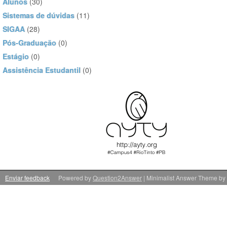
Alunos
(30)
Sistemas de dúvidas
(11)
SIGAA
(28)
Pós-Graduação
(0)
Estágio
(0)
Assistência Estudantil
(0)
Enviar feedback
Powered by
Question2Answer
| Minimalist Answer Theme by