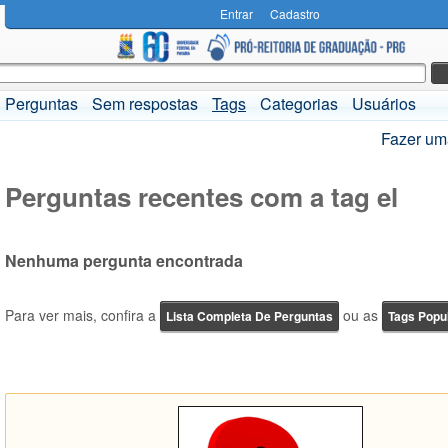
Entrar
Cadastro
Perguntas
Sem respostas
Tags
Categorias
Usuários
Fazer um
Perguntas recentes com a tag el
Nenhuma pergunta encontrada
Para ver mais, confira a
ou as
Lista Completa De Perguntas
Tags Popu