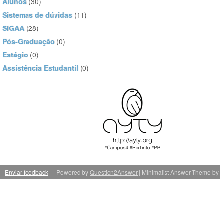
Alunos
(30)
Sistemas de dúvidas
(11)
SIGAA
(28)
Pós-Graduação
(0)
Estágio
(0)
Assistência Estudantil
(0)
Enviar feedback
Powered by
Question2Answer
| Minimalist Answer Theme by