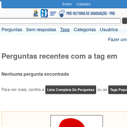
Entrar
Cadastro
Perguntas
Sem respostas
Tags
Categorias
Usuários
Fazer um
Perguntas recentes com a tag em
Nenhuma pergunta encontrada
Para ver mais, confira a
ou as
Lista Completa De Perguntas
Tags Popu