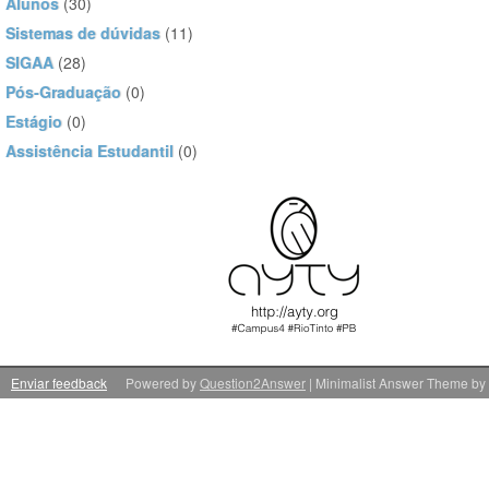
Alunos
(30)
Sistemas de dúvidas
(11)
SIGAA
(28)
Pós-Graduação
(0)
Estágio
(0)
Assistência Estudantil
(0)
Enviar feedback
Powered by
Question2Answer
| Minimalist Answer Theme by