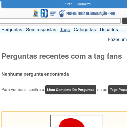
Entrar
Cadastro
Perguntas
Sem respostas
Tags
Categorias
Usuários
Fazer um
Perguntas recentes com a tag fans
Nenhuma pergunta encontrada
Para ver mais, confira a
ou as
Lista Completa De Perguntas
Tags Popu