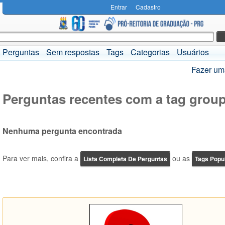
Entrar
Cadastro
Perguntas
Sem respostas
Tags
Categorias
Usuários
Fazer um
Perguntas recentes com a tag grou
Nenhuma pergunta encontrada
Para ver mais, confira a
ou as
Lista Completa De Perguntas
Tags Popu