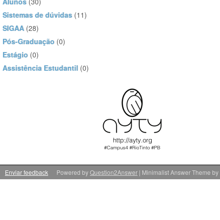
Alunos
(30)
Sistemas de dúvidas
(11)
SIGAA
(28)
Pós-Graduação
(0)
Estágio
(0)
Assistência Estudantil
(0)
Enviar feedback
Powered by
Question2Answer
| Minimalist Answer Theme by