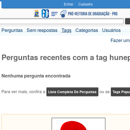
Entrar
Cadastro
Perguntas
Sem respostas
Tags
Categorias
Usuários
Fazer um
Perguntas recentes com a tag hunep
Nenhuma pergunta encontrada
Para ver mais, confira a
ou as
Lista Completa De Perguntas
Tags Popu