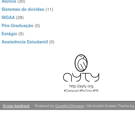
Alunos
(30)
Sistemas de dúvidas
(11)
SIGAA
(28)
Pós-Graduação
(0)
Estágio
(0)
Assistência Estudantil
(0)
Enviar feedback
Powered by
Question2Answer
| Minimalist Answer Theme by