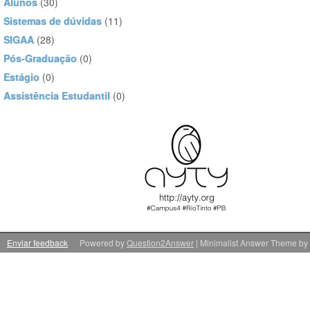
Alunos
(30)
Sistemas de dúvidas
(11)
SIGAA
(28)
Pós-Graduação
(0)
Estágio
(0)
Assistência Estudantil
(0)
Enviar feedback
Powered by
Question2Answer
| Minimalist Answer Theme by