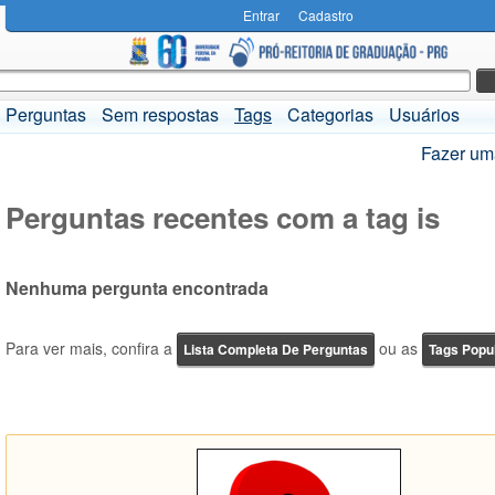
Entrar
Cadastro
Perguntas
Sem respostas
Tags
Categorias
Usuários
Fazer um
Perguntas recentes com a tag is
Nenhuma pergunta encontrada
Para ver mais, confira a
ou as
Lista Completa De Perguntas
Tags Popu