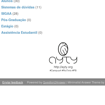
Alunos
(30)
Sistemas de dúvidas
(11)
SIGAA
(28)
Pós-Graduação
(0)
Estágio
(0)
Assistência Estudantil
(0)
Enviar feedback
Powered by
Question2Answer
| Minimalist Answer Theme by