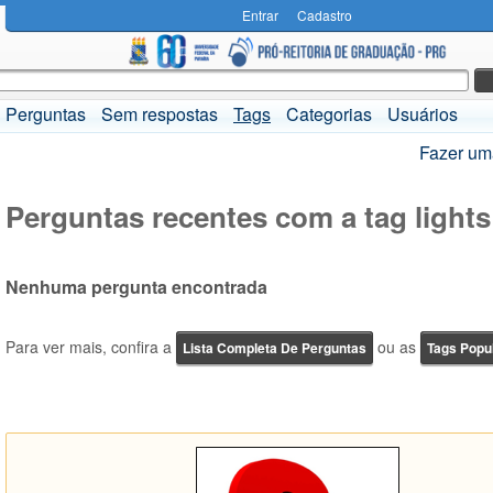
Entrar
Cadastro
Perguntas
Sem respostas
Tags
Categorias
Usuários
Fazer um
Perguntas recentes com a tag lights
Nenhuma pergunta encontrada
Para ver mais, confira a
ou as
Lista Completa De Perguntas
Tags Popu