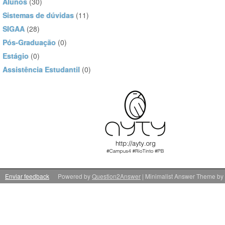
Alunos
(30)
Sistemas de dúvidas
(11)
SIGAA
(28)
Pós-Graduação
(0)
Estágio
(0)
Assistência Estudantil
(0)
Enviar feedback
Powered by
Question2Answer
| Minimalist Answer Theme by