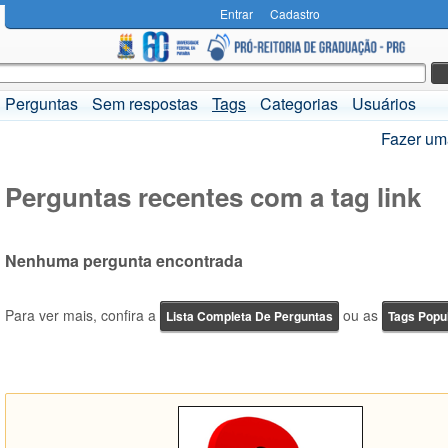
Entrar
Cadastro
Perguntas
Sem respostas
Tags
Categorias
Usuários
Fazer um
Perguntas recentes com a tag link
Nenhuma pergunta encontrada
Para ver mais, confira a
ou as
Lista Completa De Perguntas
Tags Popu