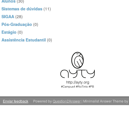
Alunos
(30)
Sistemas de dúvidas
(11)
SIGAA
(28)
Pós-Graduação
(0)
Estágio
(0)
Assistência Estudantil
(0)
Enviar feedback
Powered by
Question2Answer
| Minimalist Answer Theme by