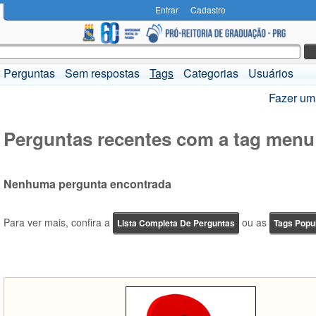
Entrar
Cadastro
Perguntas
Sem respostas
Tags
Categorias
Usuários
Fazer um
Perguntas recentes com a tag menu
Nenhuma pergunta encontrada
Para ver mais, confira a
ou as
Lista Completa De Perguntas
Tags Popu