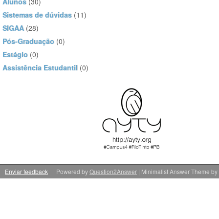
Alunos
(30)
Sistemas de dúvidas
(11)
SIGAA
(28)
Pós-Graduação
(0)
Estágio
(0)
Assistência Estudantil
(0)
Enviar feedback
Powered by
Question2Answer
| Minimalist Answer Theme by