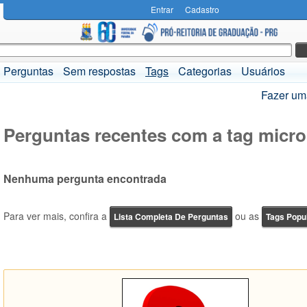
Entrar
Cadastro
Perguntas
Sem respostas
Tags
Categorias
Usuários
Fazer um
Perguntas recentes com a tag micro
Nenhuma pergunta encontrada
Para ver mais, confira a
ou as
Lista Completa De Perguntas
Tags Popu