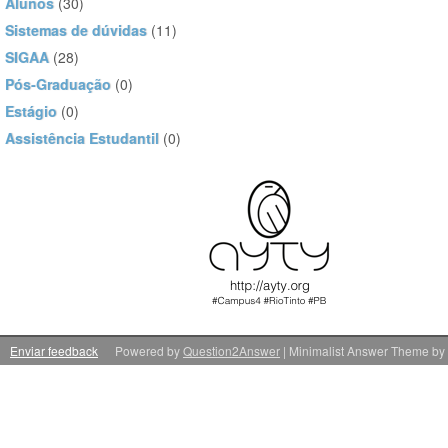
Alunos
(30)
Sistemas de dúvidas
(11)
SIGAA
(28)
Pós-Graduação
(0)
Estágio
(0)
Assistência Estudantil
(0)
Enviar feedback
Powered by
Question2Answer
| Minimalist Answer Theme by