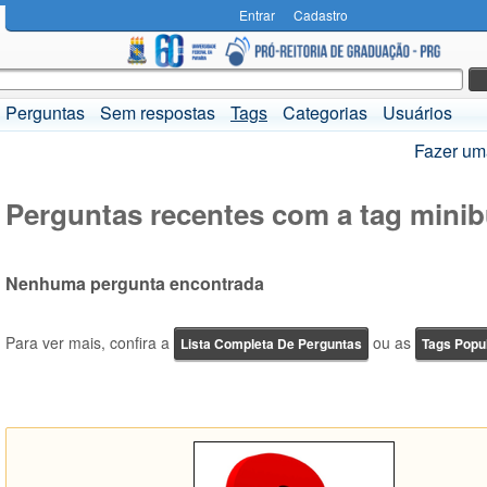
Entrar
Cadastro
Perguntas
Sem respostas
Tags
Categorias
Usuários
Fazer um
Perguntas recentes com a tag mini
Nenhuma pergunta encontrada
Para ver mais, confira a
ou as
Lista Completa De Perguntas
Tags Popu