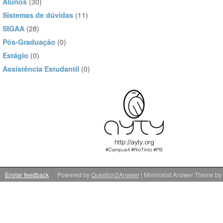
Alunos
(30)
Sistemas de dúvidas
(11)
SIGAA
(28)
Pós-Graduação
(0)
Estágio
(0)
Assistência Estudantil
(0)
Enviar feedback
Powered by
Question2Answer
| Minimalist Answer Theme by