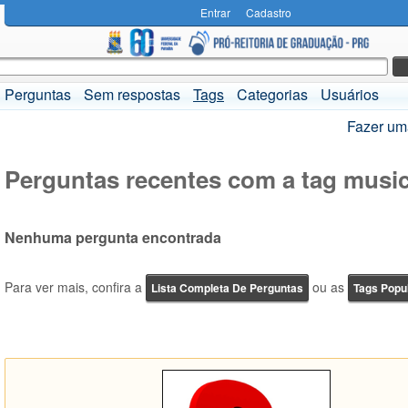
Entrar
Cadastro
Perguntas
Sem respostas
Tags
Categorias
Usuários
Fazer um
Perguntas recentes com a tag musi
Nenhuma pergunta encontrada
Para ver mais, confira a
ou as
Lista Completa De Perguntas
Tags Popu