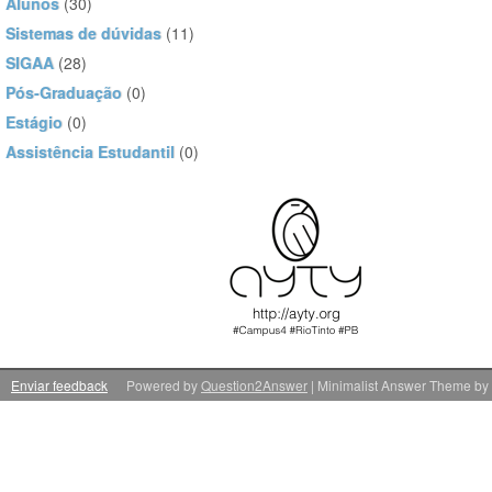
Alunos
(30)
Sistemas de dúvidas
(11)
SIGAA
(28)
Pós-Graduação
(0)
Estágio
(0)
Assistência Estudantil
(0)
Enviar feedback
Powered by
Question2Answer
| Minimalist Answer Theme by