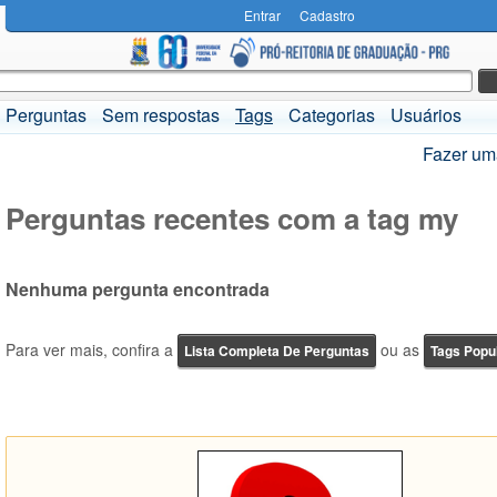
Entrar
Cadastro
Perguntas
Sem respostas
Tags
Categorias
Usuários
Fazer um
Perguntas recentes com a tag my
Nenhuma pergunta encontrada
Para ver mais, confira a
ou as
Lista Completa De Perguntas
Tags Popu