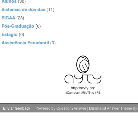
Alunos
(30)
Sistemas de dúvidas
(11)
SIGAA
(28)
Pós-Graduação
(0)
Estágio
(0)
Assistência Estudantil
(0)
Enviar feedback
Powered by
Question2Answer
| Minimalist Answer Theme by