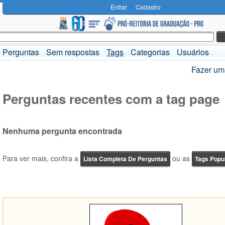
Entrar
Cadastro
Perguntas
Sem respostas
Tags
Categorias
Usuários
Fazer um
Perguntas recentes com a tag page
Nenhuma pergunta encontrada
Para ver mais, confira a
ou as
Lista Completa De Perguntas
Tags Popu