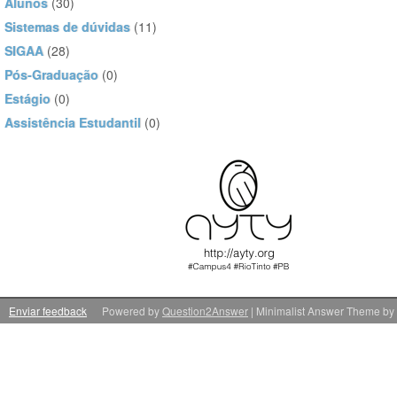
Alunos
(30)
Sistemas de dúvidas
(11)
SIGAA
(28)
Pós-Graduação
(0)
Estágio
(0)
Assistência Estudantil
(0)
Enviar feedback
Powered by
Question2Answer
| Minimalist Answer Theme by