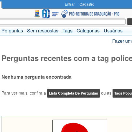
Entrar
Cadastro
Perguntas
Sem respostas
Tags
Categorias
Usuários
Fazer um
Perguntas recentes com a tag polic
Nenhuma pergunta encontrada
Para ver mais, confira a
ou as
Lista Completa De Perguntas
Tags Popu