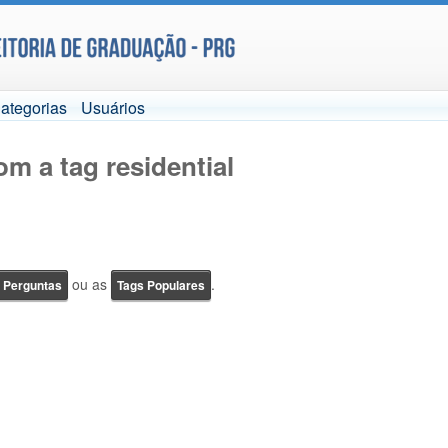
ategorias
Usuários
m a tag residential
ou as
.
e Perguntas
Tags Populares