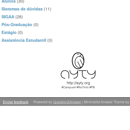
Alunos
(30)
Sistemas de dúvidas
(11)
SIGAA
(28)
Pós-Graduação
(0)
Estágio
(0)
Assistência Estudantil
(0)
Enviar feedback
Powered by
Question2Answer
| Minimalist Answer Theme by