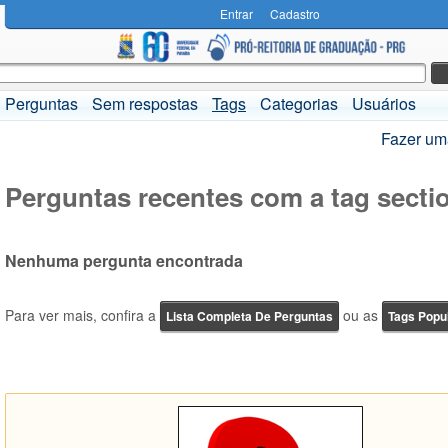
Entrar
Cadastro
Perguntas
Sem respostas
Tags
Categorias
Usuários
Fazer um
Perguntas recentes com a tag secti
Nenhuma pergunta encontrada
Para ver mais, confira a
ou as
Lista Completa De Perguntas
Tags Popu