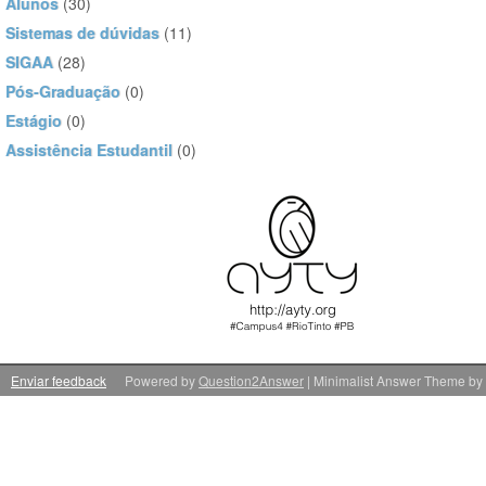
Alunos
(30)
Sistemas de dúvidas
(11)
SIGAA
(28)
Pós-Graduação
(0)
Estágio
(0)
Assistência Estudantil
(0)
Enviar feedback
Powered by
Question2Answer
| Minimalist Answer Theme by