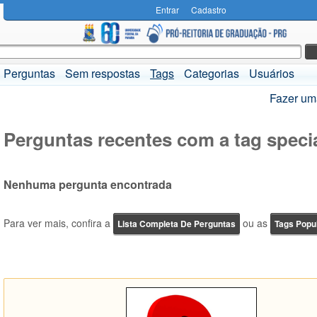
Entrar
Cadastro
Perguntas
Sem respostas
Tags
Categorias
Usuários
Fazer um
Perguntas recentes com a tag specia
Nenhuma pergunta encontrada
Para ver mais, confira a
ou as
Lista Completa De Perguntas
Tags Popu