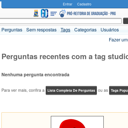
Entrar
Cadastro
Perguntas
Sem respostas
Tags
Categorias
Usuários
Fazer um
Perguntas recentes com a tag studi
Nenhuma pergunta encontrada
Para ver mais, confira a
ou as
Lista Completa De Perguntas
Tags Popu