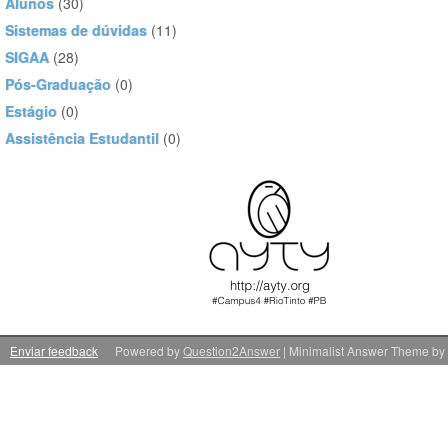
Alunos
(30)
Sistemas de dúvidas
(11)
SIGAA
(28)
Pós-Graduação
(0)
Estágio
(0)
Assistência Estudantil
(0)
Enviar feedback
Powered by
Question2Answer
| Minimalist Answer Theme by