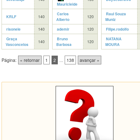
Mauricleide
Carlos
Raul Souza
KRLF
140
120
Alberto
Muniz
risonele
140
ademir
120
Filipe.rodolfo
Graça
Bruno
NATANA
140
120
Vasconcelos
Barbosa
MOURA
Página:
« retornar
1
2
...
138
avançar »