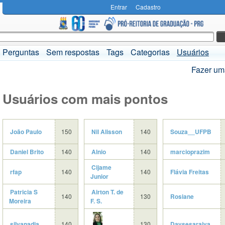
Entrar
Cadastro
Perguntas
Sem respostas
Tags
Categorias
Usuários
Fazer um
Usuários com mais pontos
João Paulo
150
Nil Alisson
140
Souza__UFPB
Daniel Brito
140
Alnio
140
marcioprazim
Cijame
rfap
140
140
Flávia Freitas
Junior
Patricia S
Airton T. de
140
130
Rosiane
Moreira
F. S.
silvanadja
140
130
Daysesaraiva